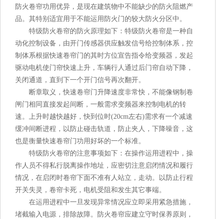
防火卷帘功用优异，是现在建筑物中不能缺少的防火阻燃产
品。其特别适宜用于不能运用防火门的较大防火分区中。
特级防火卷帘的防火原理如下：特级防火卷帘是一种自
动化控制设备，由开门传感器供应触发信号给控制体系，控
制体系根据快速卷帘门的其时方位宣告指令给变频器，发起
驱动电机使门帘快速上升，车辆行人通过后门帘自动下降，
关闭通道，直到下一个开门信号再次翻开。
断章取义，快速卷帘门升降速度非常快，不能像钢制卷
闸门相同直接发起间断，一般需求变频器来控制电机的转
速。上升时越快越好，快到位时(20cm左右)需求有一个减速
缓冲间断进程，以防止碰击轨道，防止夹人，下降噪音，这
也是衡量快速卷帘门功用好坏的一个标准。
特级防火卷帘的注意事项如下：在操作运用进程中，操
作人员不得私行脱离操作地址，应密切注意启闭情况和履行
情况，在启闭时卷帘下面不准有人站立，走动。以防止行程
开关失灵，卷帘卡死，电机受阻和发生其它事端。
在运用进程中一旦发现异常情况应立即采用紧急措施，
堵截输入电源，排除故障。防火卷帘应建立守时保养原则，